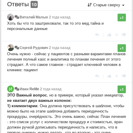
Ответы
10
Старые сверху
Виталий Малых
2 года назад
+1
Хоть бы что то заштриховали, так то это мед.тайна и
персональные данные
|
Сергей Рудович
2 года назад
+1
Очень нужно - сейчас у пациентов с разными вараинтами планов
лечения полный хаос и аналитика по планам лечения от этого
страдает. А что самое главное - страдает ключевой человек в
клинике: пациент
|
Иван ReMe
2 года назад
+1
ЭТО Важный вопрос
, но в примере, который указал инициатор,
не хватает двух важных колонок:
1) комментарии
. Она должна присутствовать в шаблоне, чтобы
можно было на этапе шаблона добавить периодичность
процедуры, очерёдность. Это очень важно, сейчас План лечения
- это список услуг с количеством процедур и стоимостью, врач
должен ручкой дописывать периодичность и написать, что в
первую очередь нужно делать, что во вторую - это очень