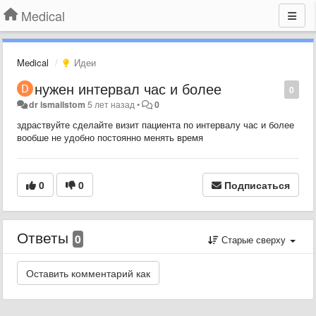
Medical
Medical
Идеи
нужен интервал час и более
0
dr ismailstom
5 лет назад
•
0
здраствуйте сделайте визит пациента по интервалу час и более
вообше не удобно постоянно менять время
0
0
Подписаться
Ответы
0
Старые сверху