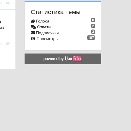
Статистика темы
0
Голоса
я
2
Ответы
ать
3
Подписчики
187
Просмотры