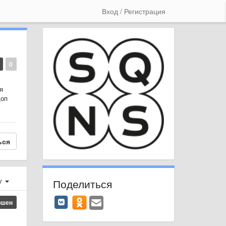
Вход / Регистрация
0
я
доп
ься
у
Поделиться
ршен