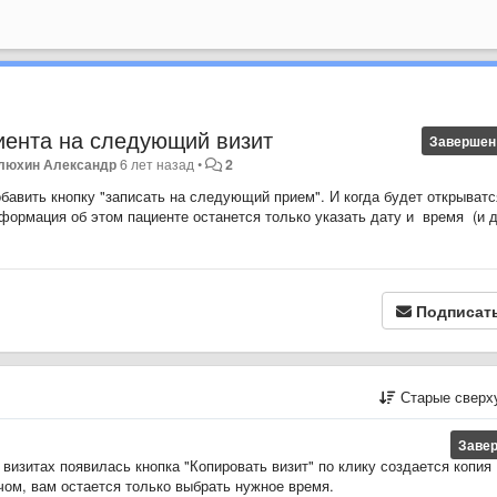
иента на следующий визит
Завершен
люхин Александр
6 лет назад
•
2
бавить кнопку "записать на следующий прием". И когда будет открыватс
формация об этом пациенте останется только указать дату и время (и 
Подписат
Старые сверх
Заве
 визитах появилась кнопка "Копировать визит" по клику создается копия
ачом, вам остается только выбрать нужное время.