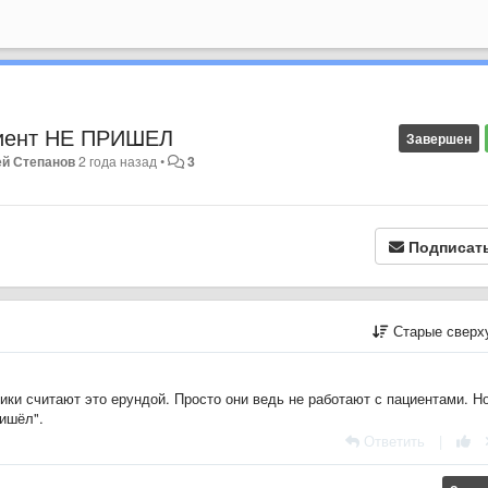
лиент НЕ ПРИШЕЛ
Завершен
й Степанов
2 года назад
•
3
Подписат
Старые сверх
ики считают это ерундой. Просто они ведь не работают с пациентами. Н
ришёл".
Ответить
|