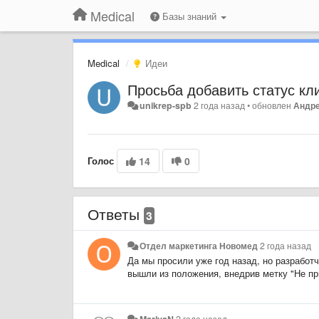
Medical
Базы знаний
Medical
Идеи
Просьба добавить статус к
unikrep-spb
2 года назад
•
обновлен
Андре
Голос
14
0
Ответы
3
Отдел маркетинга Новомед
2 года назад
Да мы просили уже год назад, но разработч
вышли из положения, внедрив метку "Не п