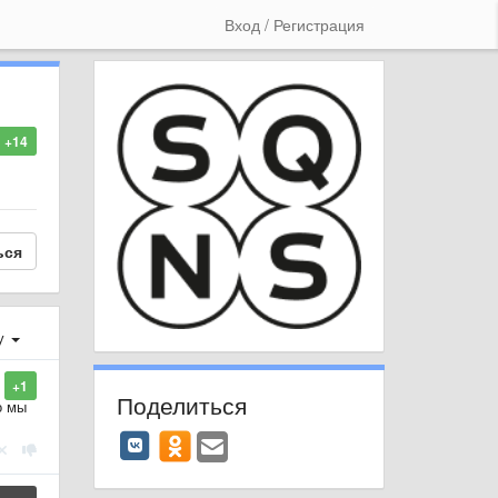
Вход / Регистрация
+14
ься
у
+1
Поделиться
о мы