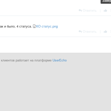
Заве
Ответить
|
ак и было, 4 статуса.
КО статус.png
Ответить
|
 клиентов работает на платформе
UserEcho