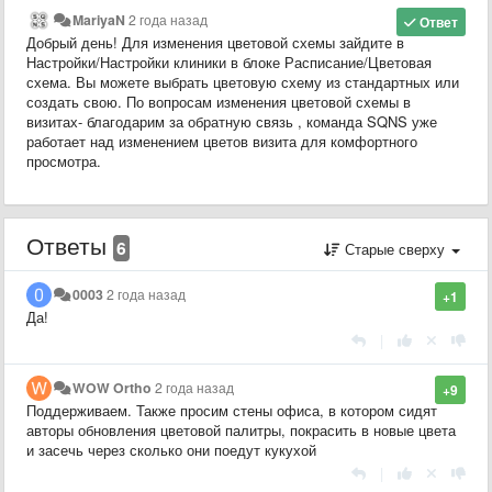
MariyaN
2 года назад
Ответ
Добрый день! Для изменения цветовой схемы зайдите в
Настройки/Настройки клиники в блоке Расписание/Цветовая
схема. Вы можете выбрать цветовую схему из стандартных или
создать свою. По вопросам изменения цветовой схемы в
визитах- благодарим за обратную связь , команда SQNS уже
работает над изменением цветов визита для комфортного
просмотра.
Ответы
6
Старые сверху
0003
2 года назад
+1
Да!
|
WOW Ortho
2 года назад
+9
Поддерживаем. Также просим стены офиса, в котором сидят
авторы обновления цветовой палитры, покрасить в новые цвета
и засечь через сколько они поедут кукухой
|