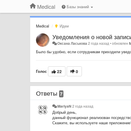
Medical
Базы знаний
Medical
Идеи
Уведомления о новой запис
Оксана Ласькова
2 года назад
•
обновлен
Было бы удобно, если сотрудникам приходили увед
Голос
22
0
Ответы
7
MariyaN
2 года назад
Добрый день,
данный функционал реализован посредств
Скажите, вы используете наше приложение