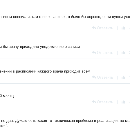
ят всем специалистам о всех записях, а было бы хорошо, если пушки ух
Ответить
|
и бы врачу приходило уведомление о записи
Ответить
|
енении в расписании каждого врача приходит всем
Ответить
|
ый месяц
Ответить
|
 не два. Думаю есть какая то техническая проблема в реализации, но мы
тся)