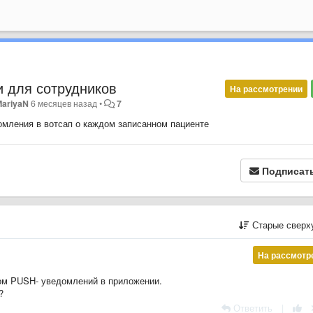
и для сотрудников
На рассмотрении
MariyaN
6 месяцев назад
•
7
омления в вотсап о каждом записанном пациенте
Подписат
Старые сверх
На рассмотр
ом PUSH- уведомлений в приложении.
?
Ответить
|