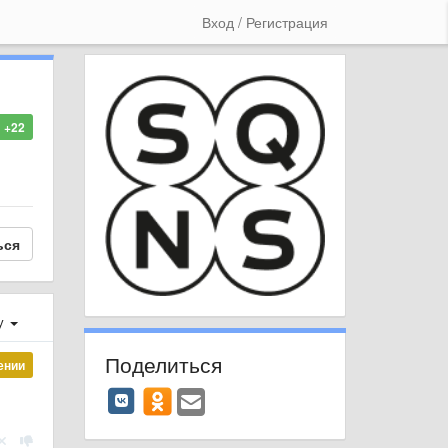
Вход / Регистрация
+22
ься
у
Поделиться
ении