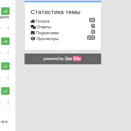
Статистика темы
+5
одили
22
Голоса
7
Ответы
5
Подписчики
273
Просмотры
+4
+1
+1
 все