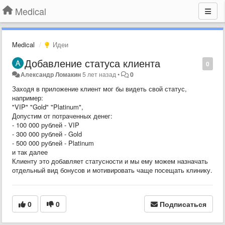
Medical
Medical
Идеи
Добавление статуса клиента
0
Александр Ломакин
5 лет назад
•
0
Заходя в приложение клиент мог бы видеть свой статус,
например:
"VIP" "Gold" "Platinum",
Допустим от потраченных денег:
- 100 000 рублей - VIP
- 300 000 рублей - Gold
- 500 000 рублей - Platinum
и так далее
Клиенту это добавляет статусности и мы ему можем назначать
отдельный вид бонусов и мотивировать чаще посещать клинику.
0
0
Подписаться