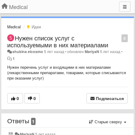
Medical
Medical
Идеи
Нужен список услуг с
0
используемыми в них материалами
shukina elcosmo
5 лет назад
•
обновлен
MariyaN
5 лет назад
•
1
Нужен перечень услуг и входящими в них материалами
(лекарственными препаратами, товарами, которые списываются
при оказании услуг)
0
0
Подписаться
Ответы
1
Старые сверху
MariyaN
5 лет назад