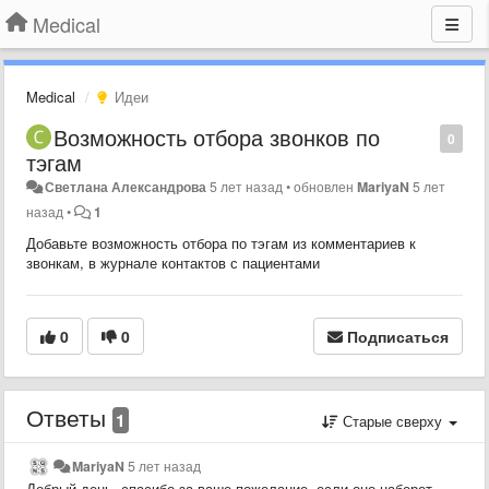
Medical
Medical
Идеи
Возможность отбора звонков по
0
тэгам
Светлана Александрова
5 лет назад
•
обновлен
MariyaN
5 лет
назад
•
1
Добавьте возможность отбора по тэгам из комментариев к
звонкам, в журнале контактов с пациентами
0
0
Подписаться
Ответы
1
Старые сверху
MariyaN
5 лет назад
Добрый день, спасибо за ваше пожелание, если оно наберет