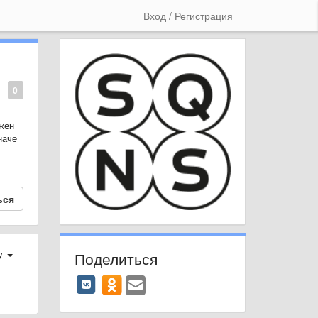
Вход / Регистрация
0
жен
наче
ься
у
Поделиться