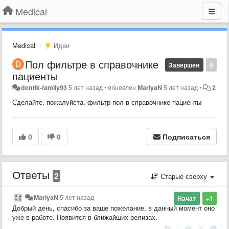
Medical
Medical
Идеи
Пол фильтре в справочнике
Завершен
0
пациенты
dentik-family93
5 лет назад
•
обновлен
MariyaN
5 лет назад
•
2
Сделайте, пожалуйста, фильтр пол в справочнике пациенты
0
0
Подписаться
Ответы
2
Старые сверху
MariyaN
5 лет назад
Начат
+1
Добрый день, спасибо за ваше пожелание, в данный момент оно
уже в работе. Появится в ближайших релизах.
|