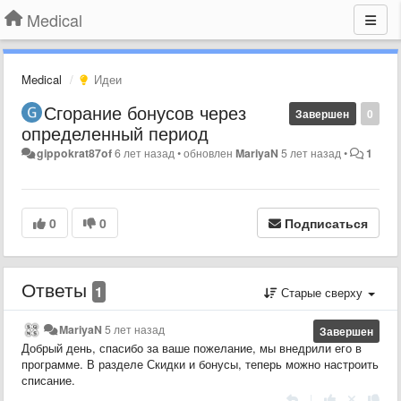
Medical
Medical
Идеи
Сгорание бонусов через
Завершен
0
определенный период
gippokrat87of
6 лет назад
•
обновлен
MariyaN
5 лет назад
•
1
0
0
Подписаться
Ответы
1
Старые сверху
MariyaN
5 лет назад
Завершен
Добрый день, спасибо за ваше пожелание, мы внедрили его в
программе. В разделе Скидки и бонусы, теперь можно настроить
списание.
|