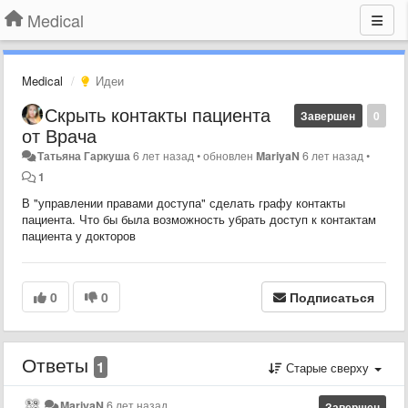
Medical
Medical
Идеи
Скрыть контакты пациента
Завершен
0
от Врача
Татьяна Гаркуша
6 лет назад
•
обновлен
MariyaN
6 лет назад
•
1
В "управлении правами доступа" сделать графу контакты
пациента. Что бы была возможность убрать доступ к контактам
пациента у докторов
0
0
Подписаться
Ответы
1
Старые сверху
MariyaN
6 лет назад
Завершен