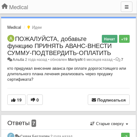
Medical
Medical
Идеи
ПОЖАЛУЙСТА, добавьте
Начат
+19
функцию ПРИНЯТЬ АВАНС-ВНЕСТИ
СУММУ-ПОДТВЕРДИТЬ-ОПЛАТИТЬ
Альба
2 года назад
•
обновлен
MariyaN
6 месяцев назад
•
7
кто придумал внесение аванса при оплате дорогостоящего или
длительного плана лечения реализовать через продажу
сертификата?
19
0
Подписаться
Ответы
7
Старые сверху
Севак Бегларян
2 года назад
+2