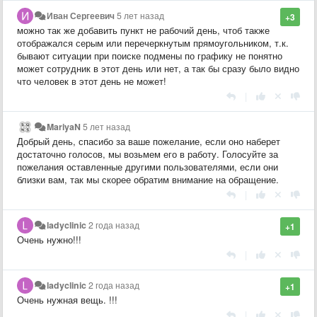
Иван Сергеевич
5 лет назад
+3
можно так же добавить пункт не рабочий день, чтоб также
отображался серым или перечеркнутым прямоугольником, т.к.
бывают ситуации при поиске подмены по графику не понятно
может сотрудник в этот день или нет, а так бы сразу было видно
что человек в этот день не может!
|
MariyaN
5 лет назад
Добрый день, спасибо за ваше пожелание, если оно наберет
достаточно голосов, мы возьмем его в работу. Голосуйте за
пожелания оставленные другими пользователями, если они
близки вам, так мы скорее обратим внимание на обращение.
|
ladyclinic
2 года назад
+1
Очень нужно!!!
|
ladyclinic
2 года назад
+1
Очень нужная вещь. !!!
|