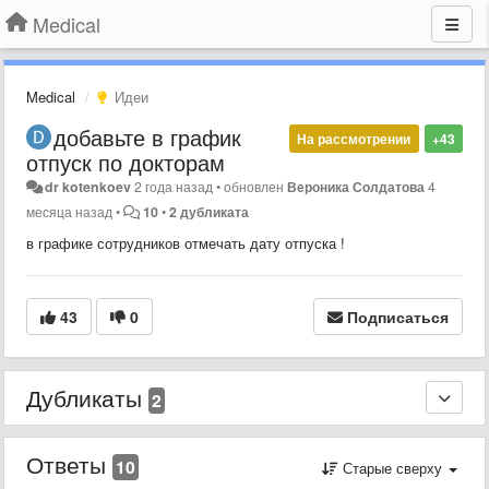
Medical
Medical
Идеи
добавьте в график
На рассмотрении
+43
отпуск по докторам
dr kotenkoev
2 года назад
•
обновлен
Вероника Солдатова
4
месяца назад
•
10
•
2 дубликата
в графике сотрудников отмечать дату отпуска !
43
0
Подписаться
Дубликаты
2
Ответы
10
Старые сверху