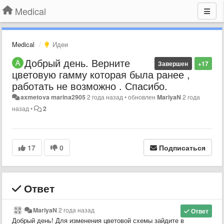
Medical
Medical
Идеи
Добрый день. Верните
Завершен
+17
цветовую гамму которая была ранее ,
работать не возможно . Спасибо.
axmetova marina2905
2 года назад
•
обновлен
MariyaN
2 года
назад
•
2
17
0
Подписаться
Ответ
MariyaN
2 года назад
Ответ
Добрый день! Для изменения цветовой схемы зайдите в