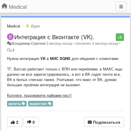
Medical
Medical
Идеи
Интеграция с Вконтакте (VK).
+2
Владимир Сергеев
3 месяца назад
•
обновлен
2 месяца назад
•
3
Нужна интеграция
VK c МИС SQNS
для общения с клиентами.
ТГ, Ватсап работают только с ВПН или перебоями, в МАКС еще
далеко не все зарегистрировались, а вот в ВК сидят почти все.
ВК в белых списках также. Учитывая, что макс от ВК, думаю
больших проблем интеграция не вызовет.
Коллеги, поддержите лайками пост!
визиты
маркетинг
2
0
Подписаться