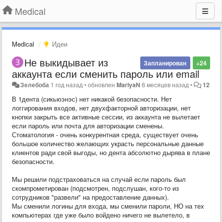
Medical
Medical
Идеи
Не выкидывает из
Запланирован
+24
аккаунта если сменить пароль или email
Зелебоба
1 год назад
•
обновлен
MariyaN
6 месяцев назад
•
12
В 1дента (сикьюэнэс) нет никакой безопасности. Нет
логгирования входов, нет двухфакторной авторизации, нет
кнопки закрыть все активные сессии, из аккаунта не вылетает
если пароль или почта для авторизации сменены.
Стоматология - очень конкурентная среда, существует очень
большое количество желающих украсть персональные данные
клиентов ради свой выгоды, но дента абсолютно дырява в плане
безопасности.
Мы решили подстраховаться на случай если пароль был
скомпрометирован (подсмотрен, подслушан, кого-то из
сотрудников "развели" на предоставление данных).
Мы сменили логины для входа, мы сменили пароли, НО на тех
компьютерах где уже было войдено ничего не вылетело, в