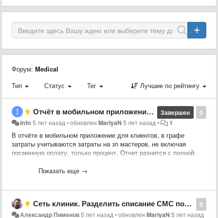
Форум:
Medical
Тип
Статус
Тег
Лучшие по рейтингу
Отчёт в мобильном приложении для сотрудников
Завершен
0
info
5 лет назад
•
обновлен
MariyaN
5 лет назад
•
1
В отчёте в мобильном приложение для клиентов, в графе
затраты учитываются затраты на зп мастеров, не включая
посменную оплату, только процент. Отчет разнится с полной
версией, в которой в разделе "Расчёт ЗП" зарплата мастера
больше. Включите, пожалуйста, в этот отчет, посменную
Показать еще →
оплату. Чтобы видны были фактические затраты
Сеть клиник. Разделить списание СМС по клиникам
0
Александр Пименов
5 лет назад
•
обновлен
MariyaN
5 лет назад